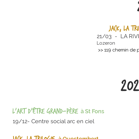
Jack, la tr
21/03 -
LA RIV
Lozeron
>> 119 chemin de p
20
L'art d'être grand-père
à St Fons
19/12- Centre social arc en ciel
à Questembert